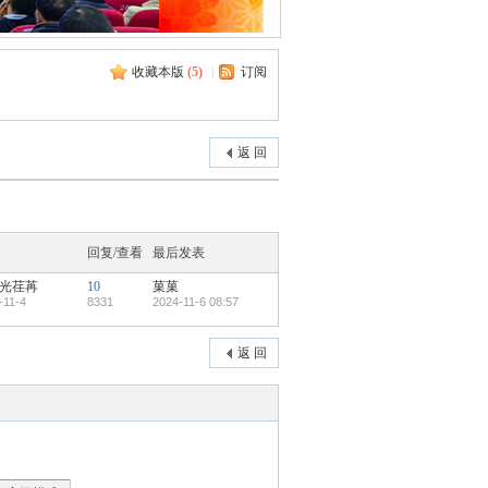
收藏本版
(
5
)
|
订阅
返 回
回复/查看
最后发表
时光荏苒
10
菓菓
-11-4
8331
2024-11-6 08:57
返 回