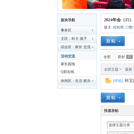
科
2024年会（15）
版块导航
版主:
粒粒橙
,
23数
事务区
主区：科大·孩子
综合区：家长·交流
活动交流
全部
原创
17
家长园地
全部主题
最新
Q群在线
大
科宝
休闲区：生活·娱乐
[
讨论
]
快速发帖
选择主题分类
家