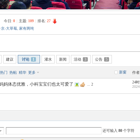
今日:
0
|
主题:
109
|
排名:
27
+京-大草莓
,
家有两吨
建议
讨论
1
灌水
新闻
活动
3
公告
5
新窗
热门
热帖
精华
更多
作者
24
妈妈体态优雅，小科宝宝们也太可爱了
...
2
2024
还可输入
80
个字符