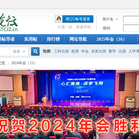
用户名
只需一步，快速开始
密码
新帖导读
实用帖
排行榜
网址导航
2025年会（16）
2
热搜:
工科出国
租房
年会
全奖出国
数学
出国
入学
搜索
搜
交流
2024年会（15）
托福
科大奖学金
迎新晚会
信院出国
早餐
少年班
创
索
›