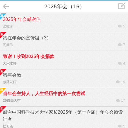
2025年会（16）
2025年年会感谢信
医微客
5
我在年会的宣传组（3）
问问号
7
致谢！收到2025年会捐款
大宋水师
4
我与会徽
紫藤花雨
19
当年会主持人，人生经历中的第一次尝试
25自由天空
17
感谢中国科学技术大学家长2025年（第十六届）年会会徽设
计者
松籽茶
5