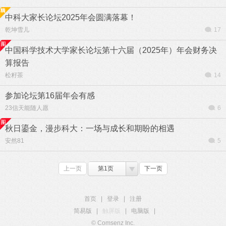
中科大家长论坛2025年会圆满落幕！
乾坤雪儿
17
中国科学技术大学家长论坛第十六届（2025年）年会财务决
算报告
松籽茶
14
参加论坛第16届年会有感
23信天能随人愿
6
秋日鎏金，漫步科大：一场与成长和期盼的相遇
安然81
5
上一页
第1页
下一页
首页
|
登录
|
注册
简易版
|
触屏版
|
电脑版
|
© Comsenz Inc.