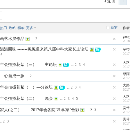
返 回
1
新窗
热门
热帖
精华
更多
作者
yang
会书画艺术展作品
...
2
2018
满满回味 -------娓娓道来第八届中科大家长主论坛
吴带
2017
6
大路
论坛年会拍摄花絮（三）——主论坛
...
2
3
4
2017
绿雨
，心自成一脉
...
2
2017
大路
论坛年会拍摄花絮（一）—分论坛
...
2
3
4
2017
大路
论坛年会拍摄花絮（二）——晚会
...
2
3
4
5
2017
吴带
家人(之二） ——2017年会各院“科学家”合影
...
2
3
2017
吴带
..
2
3
2017