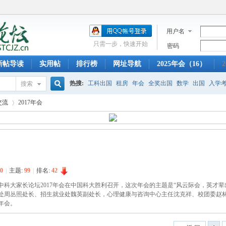
用户名
只需一步，快速开始
密码
新帖导读
实用帖
排行榜
网址导航
2025年会（16）
2
热搜:
工科出国
租房
年会
全奖出国
数学
出国
入学
搜索
搜
交流
2017年会
托福
科大奖学金
迎新晚会
信院出国
早餐
少年班
创
索
›
0
|
主题:
99
|
排名:
42
8日，中科大家长论坛2017年会在中国科大胜利召开，这次年会的主题是“风云际会，英
处周丛照处长、招生就业处魏英副处长，心理健康与咨询中心主任沈克祥、校团委赵
年会。