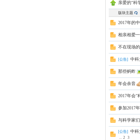
亲爱的“科
版块主题
2017年
相亲相爱一
不在现场的
中科
[
公告
]
长
那些蚂蚱
年会余音
2017年会
参加2017
与科学家们
论
中科
[
公告
]
...
2
3