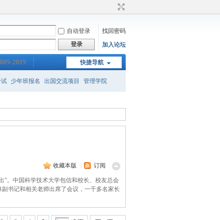
自动登录
找回密码
登录
加入论坛
009-2019
快捷导航
考试
少年班报名
出国交流项目
管理学院
新班
保送
gre成绩
收藏本版
|
订阅
才辈出”。中国科学技术大学包信和校长、校友总会
林副书记和相关老师出席了会议，一千多名家长