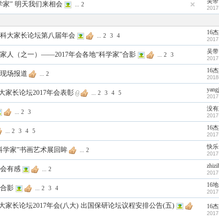
吴带
学家” 明天我们来相会
...
2
2017
16
的中科大家长论坛第八届年会
...
2
3
4
2017
吴带
家人（之一）——2017年会各地“科学家”合影
...
2
3
2017
16
现场报道
...
2
2018
yang
大家长论坛2017年会表彰
...
2
3
4
5
2017
没有
...
2
3
2017
16
...
2
3
4
5
2017
快乐
“科学家”书画艺术展回眸
...
2
2017
zhizi
年会有感
...
2
2017
16
合影
...
2
3
4
2017
大家长论坛2017年会(八大) 出国保研论坛议程安排公告(五)
16
2017