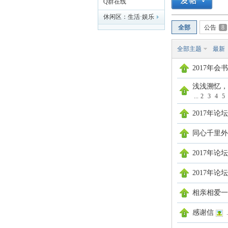
Q群在线
休闲区：生活·娱乐
科
全部
公告
8
全部主题
最新
2017年
浅浅溯忆，
...
2
3
4
5
2017年
大
同心千里外
2017年
2017年
相亲相爱一
感谢信
.
家