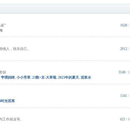
桌”
1628
/
询
助他人，快乐自己。
2612
/
牵挂
3149
/
,
亨嘪妈咪
,
小小芳草
,
23数+京-大草莓
,
2023年的夏天
,
泥浆水
1341
/
24时光荏苒
与工作就业等。
621
/ 