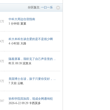
分区版主:
一口一乐
中科大周边住宿指南
2万
1 分钟前
菓菓
科大本科生谈念爱的是不是很少啊
4万
4 小时前
大路
隔着屏幕，我听见了自己声音里的 ...
10万
昨天 09:39
泥浆水
美国博士在读，孩子只要你安好， ...
3万
7 天前
云帆
协和学院四加四，现成全网通缉犯
8597
2026-6-22 09:29
卡西莫多