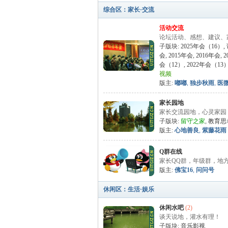
综合区：家长·交流
活动交流
论坛活动、感想、建议、
子版块:
2025年会（16）
,
会
,
2015年会
,
2016年会
,
2
会（12）
,
2022年会（13
坛
视频
版主:
嘟嘟
,
独步秋雨
,
医
家长园地
家长交流园地，心灵家园
子版块:
留守之家
,
教育思
版主:
心地善良
,
紫藤花雨
Q群在线
家长QQ群，年级群，地
版主:
佛宝16
,
问问号
休闲区：生活·娱乐
休闲水吧
(2)
谈天说地，灌水有理！
子版块:
音乐影视