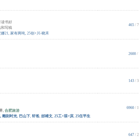
有读书好
465
/ 
帖和写稿
娜21
,
家有两吨
,
25创+川-晓禾
2600
/
143
/ 
6960
/
界
,
合肥旅游
北
,
雕刻时光
,
巴山下
,
轩爸
,
邰靖文
,
25工+琼+滨
,
25任平生
647
/ 