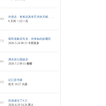
许燕吉：爸爸还真有艺术的天赋， ...
7964
6 天前
一口一乐
屁民道歉还失业，何来如此妖魔狂
7万
2026-5-24 08:13
卡西莫多
滴水岩公园徒步
3491
2026-7-2 09:11
樱樱
记江苏书展
19万
前天 10:27
大路
应该减仓了4.21
2337
2026-4-29 14:26
愚人