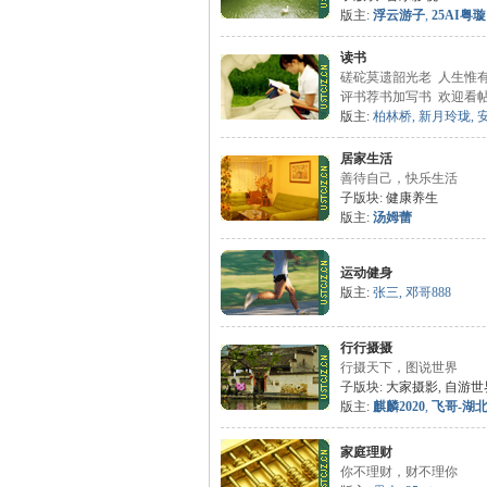
版主:
浮云游子
,
25AI粤璇
读书
磋砣莫遗韶光老 人生惟
评书荐书加写书 欢迎看
版主:
柏林桥
,
新月玲珑
,
安
居家生活
善待自己，快乐生活
子版块:
健康养生
版主:
汤姆蕾
运动健身
版主:
张三
,
邓哥888
行行摄摄
行摄天下，图说世界
子版块:
大家摄影
,
自游世
版主:
麒麟2020
,
飞哥-湖
家庭理财
你不理财，财不理你