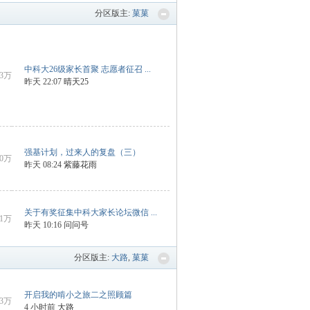
分区版主:
菓菓
中科大26级家长首聚 志愿者征召 ...
13万
昨天 22:07
晴天25
强基计划，过来人的复盘（三）
10万
昨天 08:24
紫藤花雨
关于有奖征集中科大家长论坛微信 ...
1万
昨天 10:16
问问号
分区版主:
大路
,
菓菓
开启我的啃小之旅二之照顾篇
3万
4 小时前
大路