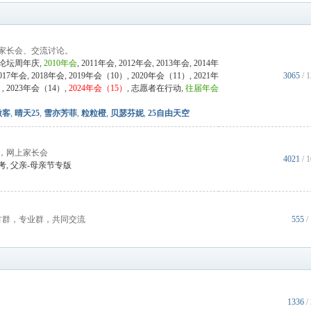
家长会、交流讨论。
论坛周年庆
,
2010年会
,
2011年会
,
2012年会
,
2013年会
,
2014年
017年会
,
2018年会
,
2019年会（10）
,
2020年会（11）
,
2021年
3065
/
）
,
2023年会（14）
,
2024年会（15）
,
志愿者在行动
,
往届年会
微客
,
晴天25
,
雪亦芳菲
,
粒粒橙
,
贝瑟芬妮
,
25自由天空
，网上家长会
4021
/
考
,
父亲-母亲节专版
方群，专业群，共同交流
555
/
1336
/